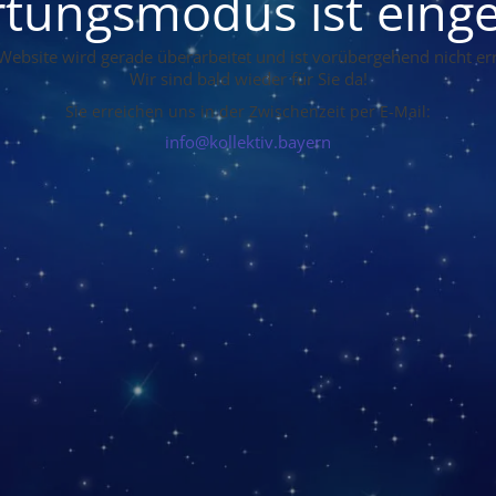
tungsmodus ist einge
Website wird gerade überarbeitet und ist vorübergehend nicht err
Wir sind bald wieder für Sie da!
Sie erreichen uns in der Zwischenzeit per E-Mail:
info@kollektiv.bayern