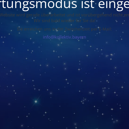
tungsmodus ist einge
Website wird gerade überarbeitet und ist vorübergehend nicht err
Wir sind bald wieder für Sie da!
Sie erreichen uns in der Zwischenzeit per E-Mail:
info@kollektiv.bayern