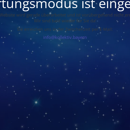
tungsmodus ist einge
Website wird gerade überarbeitet und ist vorübergehend nicht err
Wir sind bald wieder für Sie da!
Sie erreichen uns in der Zwischenzeit per E-Mail:
info@kollektiv.bayern