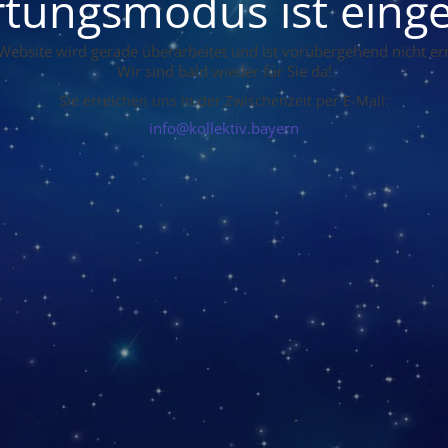
tungsmodus ist einge
Website wird gerade überarbeitet und ist vorübergehend nicht err
Wir sind bald wieder für Sie da!
Sie erreichen uns in der Zwischenzeit per E-Mail:
info@kollektiv.bayern