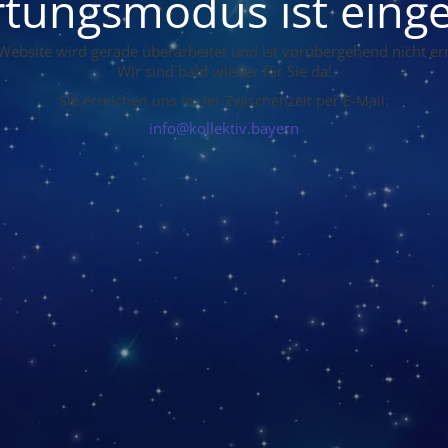
tungsmodus ist einge
Website wird gerade überarbeitet und ist vorübergehend nicht err
Wir sind bald wieder für Sie da!
Sie erreichen uns in der Zwischenzeit per E-Mail:
info@kollektiv.bayern