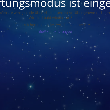
tungsmodus ist einge
Website wird gerade überarbeitet und ist vorübergehend nicht err
Wir sind bald wieder für Sie da!
Sie erreichen uns in der Zwischenzeit per E-Mail:
info@kollektiv.bayern