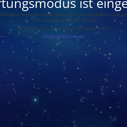
tungsmodus ist einge
Website wird gerade überarbeitet und ist vorübergehend nicht err
Wir sind bald wieder für Sie da!
Sie erreichen uns in der Zwischenzeit per E-Mail:
info@kollektiv.bayern