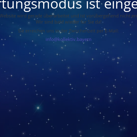
tungsmodus ist einge
Website wird gerade überarbeitet und ist vorübergehend nicht err
Wir sind bald wieder für Sie da!
Sie erreichen uns in der Zwischenzeit per E-Mail:
info@kollektiv.bayern