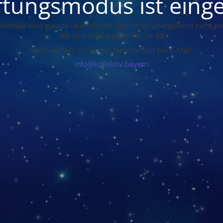
tungsmodus ist einge
Website wird gerade überarbeitet und ist vorübergehend nicht err
Wir sind bald wieder für Sie da!
Sie erreichen uns in der Zwischenzeit per E-Mail:
info@kollektiv.bayern