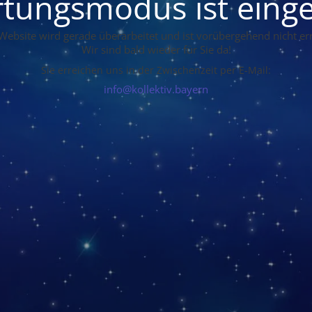
tungsmodus ist einge
Website wird gerade überarbeitet und ist vorübergehend nicht err
Wir sind bald wieder für Sie da!
Sie erreichen uns in der Zwischenzeit per E-Mail:
info@kollektiv.bayern