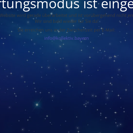
tungsmodus ist einge
Website wird gerade überarbeitet und ist vorübergehend nicht err
Wir sind bald wieder für Sie da!
Sie erreichen uns in der Zwischenzeit per E-Mail:
info@kollektiv.bayern