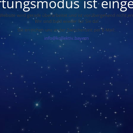
tungsmodus ist einge
Website wird gerade überarbeitet und ist vorübergehend nicht err
Wir sind bald wieder für Sie da!
Sie erreichen uns in der Zwischenzeit per E-Mail:
info@kollektiv.bayern